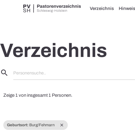
Verzeichnis
Hinwei
Verzeichnis
search
Personensuche..
Zeige 1 von insgesamt 1 Personen.
close
Geburtsort:
Burg/Fehmarn