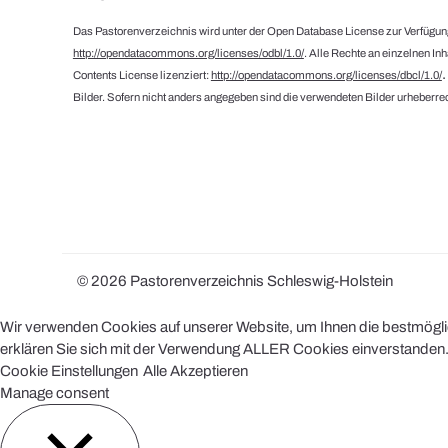
Das Pastorenverzeichnis wird unter der Open Database License zur Verfügung
http://opendatacommons.org/licenses/odbl/1.0/
. Alle Rechte an einzelnen In
Contents License lizenziert:
http://opendatacommons.org/licenses/dbcl/1.0/
Bilder. Sofern nicht anders angegeben sind die verwendeten Bilder urheberrec
© 2026 Pastorenverzeichnis Schleswig-Holstein
Wir verwenden Cookies auf unserer Website, um Ihnen die bestmöglich
erklären Sie sich mit der Verwendung ALLER Cookies einverstanden. 
Cookie Einstellungen
Alle Akzeptieren
Manage consent