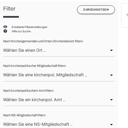
Filter
ZURÜCKSETZEN
visibility
Erweiterte Filtereinstellungen
help
Hilfe zur Suche
Nach Kirchengemeinden und Orten (Kirchendienst) filtern
Nach kirchenpolitischer Mitgliedschaft filtern
Nach kirchenpolitischem Amt filtern
Nach NS-Mitgliedschaft filtern