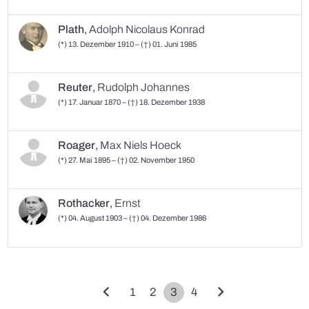
Plath
,
Adolph Nicolaus Konrad
(*) 13. Dezember 1910 – (†) 01. Juni 1985
Reuter
,
Rudolph Johannes
(*) 17. Januar 1870 – (†) 18. Dezember 1938
Roager
,
Max Niels Hoeck
(*) 27. Mai 1895 – (†) 02. November 1950
Rothacker
,
Ernst
(*) 04. August 1903 – (†) 04. Dezember 1986
chevron_left
chevron_right
1
2
3
4