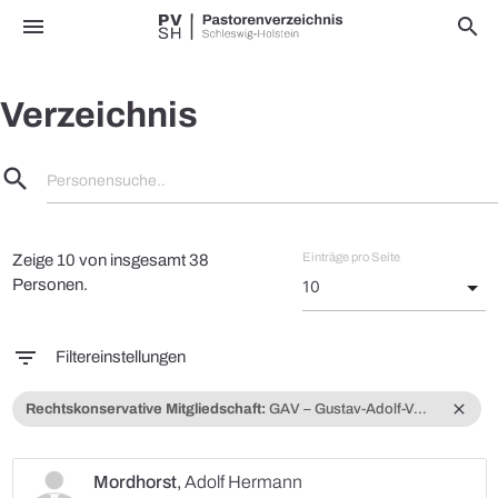
menu
search
Verzeichnis
search
Personensuche..
Einträge pro Seite
Zeige 10 von insgesamt 38
Personen.
filter_list
Filtereinstellungen
close
Rechtskonservative Mitgliedschaft:
GAV – Gustav-Adolf-Verein
Mordhorst
,
Adolf Hermann