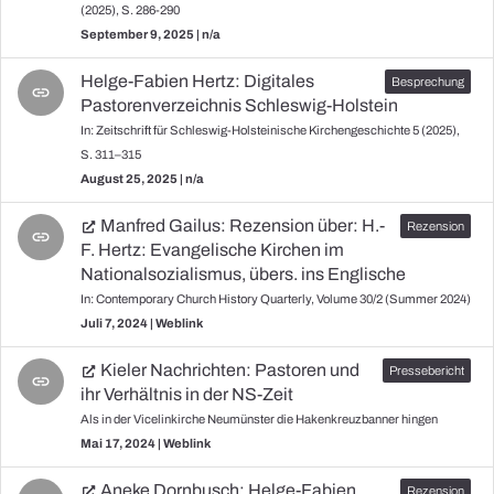
(2025), S. 286-290
September 9, 2025 | n/a
Helge-Fabien Hertz: Digitales
link
Pastorenverzeichnis Schleswig-Holstein
In: Zeitschrift für Schleswig-Holsteinische Kirchengeschichte 5 (2025),
S. 311–315
August 25, 2025 | n/a
Manfred Gailus: Rezension über: H.-
link
F. Hertz: Evangelische Kirchen im
Nationalsozialismus, übers. ins Englische
In: Contemporary Church History Quarterly, Volume 30/2 (Summer 2024)
Juli 7, 2024 | Weblink
Kieler Nachrichten: Pastoren und
link
ihr Verhältnis in der NS-Zeit
Als in der Vicelinkirche Neumünster die Hakenkreuzbanner hingen
Mai 17, 2024 | Weblink
Aneke Dornbusch: Helge-Fabien