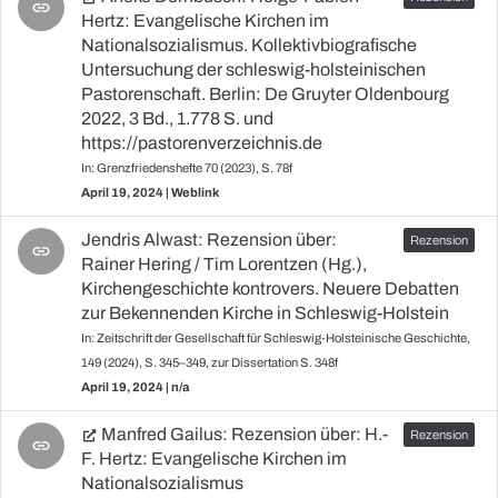
link
Hertz: Evangelische Kirchen im
Nationalsozialismus. Kollektivbiografische
Untersuchung der schleswig-holsteinischen
Pastorenschaft. Berlin: De Gruyter Oldenbourg
2022, 3 Bd., 1.778 S. und
https://pastorenverzeichnis.de
In: Grenzfriedenshefte 70 (2023), S. 78f
April 19, 2024 | Weblink
Jendris Alwast: Rezension über:
link
Rainer Hering / Tim Lorentzen (Hg.),
Kirchengeschichte kontrovers. Neuere Debatten
zur Bekennenden Kirche in Schleswig-Holstein
In: Zeitschrift der Gesellschaft für Schleswig-Holsteinische Geschichte,
149 (2024), S. 345–349, zur Dissertation S. 348f
April 19, 2024 | n/a
Manfred Gailus: Rezension über: H.-
link
F. Hertz: Evangelische Kirchen im
Nationalsozialismus