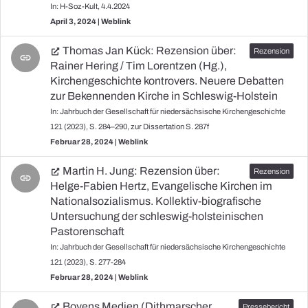
In: H-Soz-Kult, 4.4.2024
April 3, 2024 | Weblink
Thomas Jan Kück: Rezension über:
link
Rainer Hering / Tim Lorentzen (Hg.),
Kirchengeschichte kontrovers. Neuere Debatten
zur Bekennenden Kirche in Schleswig-Holstein
In: Jahrbuch der Gesellschaft für niedersächsische Kirchengeschichte
121 (2023), S. 284–290, zur Dissertation S. 287f
Februar 28, 2024 | Weblink
Martin H. Jung: Rezension über:
link
Helge-Fabien Hertz, Evangelische Kirchen im
Nationalsozialismus. Kollektiv-biografische
Untersuchung der schleswig-holsteinischen
Pastorenschaft
In: Jahrbuch der Gesellschaft für niedersächsische Kirchengeschichte
121 (2023), S. 277-284
Februar 28, 2024 | Weblink
Boyens Medien (Dithmarscher