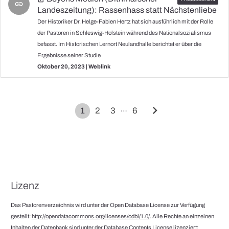
link
Landeszeitung): Rassenhass statt Nächstenliebe
Der Historiker Dr. Helge-Fabien Hertz hat sich ausführlich mit der Rolle
der Pastoren in Schleswig-Holstein während des Nationalsozialismus
befasst. Im Historischen Lernort Neulandhalle berichtet er über die
Ergebnisse seiner Studie
Oktober 20, 2023 | Weblink
chevron_right
…
1
2
3
6
Lizenz
Das Pastorenverzeichnis wird unter der Open Database License zur Verfügung
gestellt:
http://opendatacommons.org/licenses/odbl/1.0/
. Alle Rechte an einzelnen
Inhalten der Datenbank sind unter der Database Contents License lizenziert: