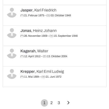
Jasper
,
Karl Friedrich
(*) 21. Februar 1875 – (†) 03. Oktober 1949
Jonas
,
Heinz Johann
(*) 26. November 1909 – (†) 15. September 1946
Kagerah
,
Walter
(*) 12. April 1912 – (†) 13. Oktober 2004
Krepper
,
Karl Emil Ludwig
(*) 11. Mai 1884 – (†) 21. Juni 1972
chevron_right
1
2
3