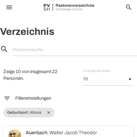
menu
search
Verzeichnis
search
Personensuche..
Einträge pro Seite
Zeige 10 von insgesamt 22
Personen.
filter_list
Filtereinstellungen
close
Geburtsort:
Altona
Auerbach
,
Walter Jacob Theodor