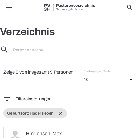
menu
search
Verzeichnis
search
Personensuche..
Einträge pro Seite
Zeige 9 von insgesamt 9 Personen.
filter_list
Filtereinstellungen
close
Geburtsort:
Hadersleben
Hinrichsen
,
Max