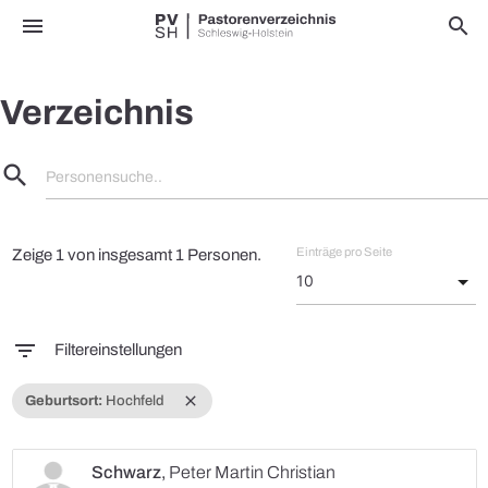
menu
search
Verzeichnis
search
Personensuche..
Einträge pro Seite
Zeige 1 von insgesamt 1 Personen.
filter_list
Filtereinstellungen
close
Geburtsort:
Hochfeld
Schwarz
,
Peter Martin Christian