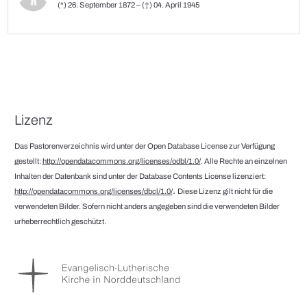
(*) 26. September 1872 – (†) 04. April 1945
Lizenz
Das Pastorenverzeichnis wird unter der Open Database License zur Verfügung
gestellt:
http://opendatacommons.org/licenses/odbl/1.0/
. Alle Rechte an einzelnen
Inhalten der Datenbank sind unter der Database Contents License lizenziert:
.
http://opendatacommons.org/licenses/dbcl/1.0/
Diese Lizenz gilt nicht für die
verwendeten Bilder. Sofern nicht anders angegeben sind die verwendeten Bilder
urheberrechtlich geschützt.