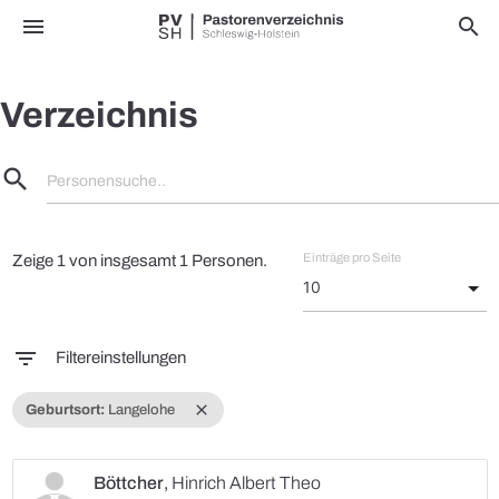
menu
search
Verzeichnis
search
Personensuche..
Einträge pro Seite
Zeige 1 von insgesamt 1 Personen.
filter_list
Filtereinstellungen
close
Geburtsort:
Langelohe
Böttcher
,
Hinrich Albert Theo