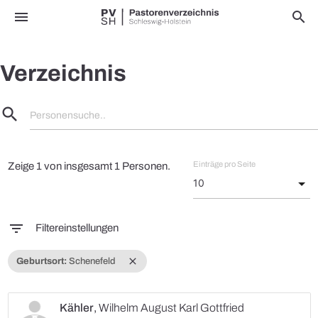
menu
search
Verzeichnis
search
Personensuche..
Einträge pro Seite
Zeige 1 von insgesamt 1 Personen.
filter_list
Filtereinstellungen
close
Geburtsort:
Schenefeld
Kähler
,
Wilhelm August Karl Gottfried