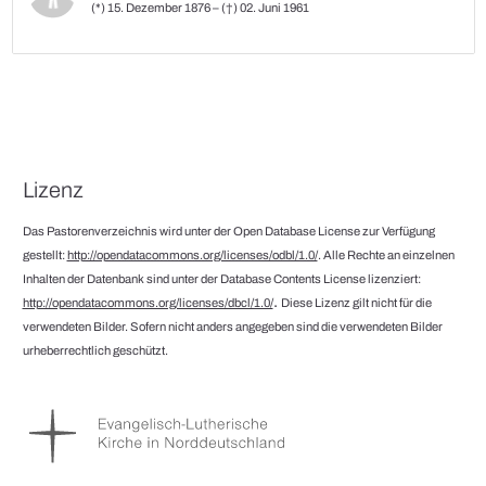
(*) 15. Dezember 1876 – (†) 02. Juni 1961
Lizenz
Das Pastorenverzeichnis wird unter der Open Database License zur Verfügung
gestellt:
http://opendatacommons.org/licenses/odbl/1.0/
. Alle Rechte an einzelnen
Inhalten der Datenbank sind unter der Database Contents License lizenziert:
.
http://opendatacommons.org/licenses/dbcl/1.0/
Diese Lizenz gilt nicht für die
verwendeten Bilder. Sofern nicht anders angegeben sind die verwendeten Bilder
urheberrechtlich geschützt.