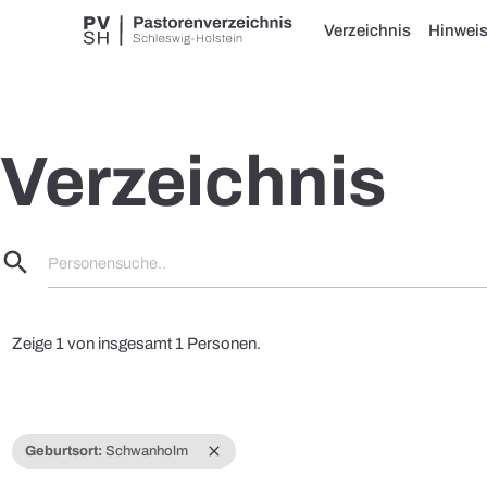
Verzeichnis
Hinwei
Verzeichnis
search
Personensuche..
Zeige 1 von insgesamt 1 Personen.
close
Geburtsort:
Schwanholm