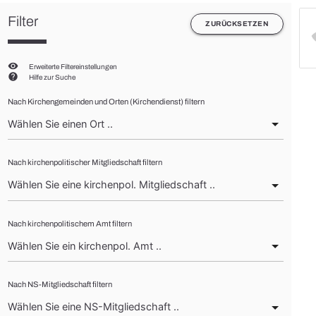
Filter
ZURÜCKSETZEN
visibility
Erweiterte Filtereinstellungen
help
Hilfe zur Suche
Nach Kirchengemeinden und Orten (Kirchendienst) filtern
Nach kirchenpolitischer Mitgliedschaft filtern
Nach kirchenpolitischem Amt filtern
Nach NS-Mitgliedschaft filtern