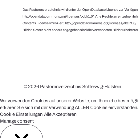
Das Pastorenverzeichnis wird unter der Open Database License zur Verfügung
http://opendatacommons.org/licenses/odbl/1.0/
. Alle Rechte an einzelnen In
Contents License lizenziert:
http://opendatacommons.org/licenses/dbcl/1.0/
Bilder. Sofern nicht anders angegeben sind die verwendeten Bilder urheberrec
© 2026 Pastorenverzeichnis Schleswig-Holstein
Wir verwenden Cookies auf unserer Website, um Ihnen die bestmöglich
erklären Sie sich mit der Verwendung ALLER Cookies einverstanden. 
Cookie Einstellungen
Alle Akzeptieren
Manage consent