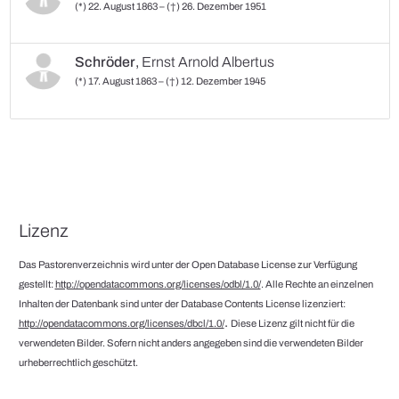
(*) 22. August 1863 – (†) 26. Dezember 1951
Schröder
,
Ernst Arnold Albertus
(*) 17. August 1863 – (†) 12. Dezember 1945
Lizenz
Das Pastorenverzeichnis wird unter der Open Database License zur Verfügung
gestellt:
http://opendatacommons.org/licenses/odbl/1.0/
. Alle Rechte an einzelnen
Inhalten der Datenbank sind unter der Database Contents License lizenziert:
.
http://opendatacommons.org/licenses/dbcl/1.0/
Diese Lizenz gilt nicht für die
verwendeten Bilder. Sofern nicht anders angegeben sind die verwendeten Bilder
urheberrechtlich geschützt.