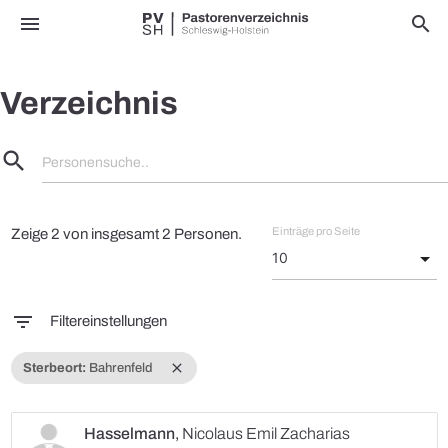
menu
search
Verzeichnis
search
Personensuche..
Einträge pro Seite
Zeige 2 von insgesamt 2 Personen.
filter_list
Filtereinstellungen
close
Sterbeort:
Bahrenfeld
Hasselmann
,
Nicolaus Emil Zacharias