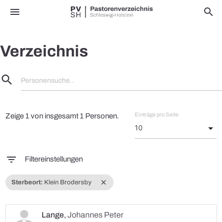
menu
search
Verzeichnis
search
Personensuche..
Einträge pro Seite
Zeige 1 von insgesamt 1 Personen.
filter_list
Filtereinstellungen
close
Sterbeort:
Klein Brodersby
Lange
,
Johannes Peter