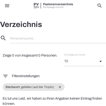
menu
search
Verzeichnis
search
Personensuche..
Einträge pro Seite
Zeige 0 von insgesamt 0 Personen.
filter_list
Filtereinstellungen
close
Sterbeort:
gefallen (auf der Tirpitz)
Es tut uns Leid, wir haben zu Ihren Angaben keinen Eintrag finden
können.