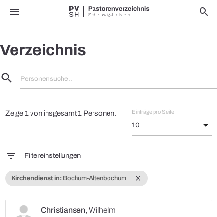
menu
search
Verzeichnis
search
Personensuche..
Einträge pro Seite
Zeige 1 von insgesamt 1 Personen.
filter_list
Filtereinstellungen
close
Kirchendienst in:
Bochum-Altenbochum
Christiansen
,
Wilhelm