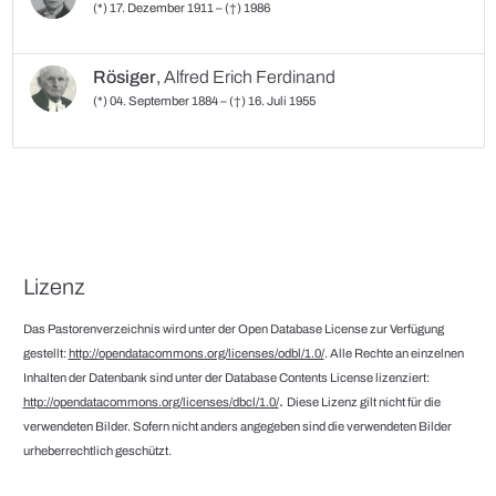
(*) 17. Dezember 1911 – (†) 1986
Rösiger
,
Alfred Erich Ferdinand
(*) 04. September 1884 – (†) 16. Juli 1955
Lizenz
Das Pastorenverzeichnis wird unter der Open Database License zur Verfügung
gestellt:
http://opendatacommons.org/licenses/odbl/1.0/
. Alle Rechte an einzelnen
Inhalten der Datenbank sind unter der Database Contents License lizenziert:
.
http://opendatacommons.org/licenses/dbcl/1.0/
Diese Lizenz gilt nicht für die
verwendeten Bilder. Sofern nicht anders angegeben sind die verwendeten Bilder
urheberrechtlich geschützt.