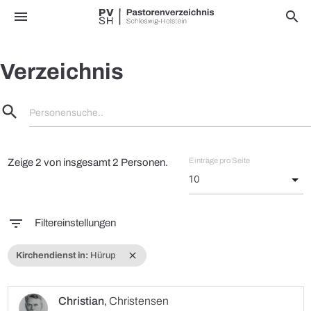
menu
search
Verzeichnis
search
Personensuche..
Einträge pro Seite
Zeige 2 von insgesamt 2 Personen.
filter_list
Filtereinstellungen
close
Kirchendienst in:
Hürup
Christian
,
Christensen