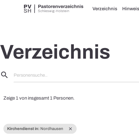
Verzeichnis
Hinwei
Verzeichnis
search
Personensuche..
Zeige 1 von insgesamt 1 Personen.
close
Kirchendienst in:
Nordhausen