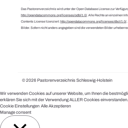
Das Pastorenverzeichnis wird unter der Open Database License zur Verfügung
http://opendatacommons.org/licenses/odbl/1.0/
. Alle Rechte an einzelnen In
Contents License lizenziert:
http://opendatacommons.org/licenses/dbcl/1.0/
Bilder. Sofern nicht anders angegeben sind die verwendeten Bilder urheberrec
© 2026 Pastorenverzeichnis Schleswig-Holstein
Wir verwenden Cookies auf unserer Website, um Ihnen die bestmöglich
erklären Sie sich mit der Verwendung ALLER Cookies einverstanden. 
Cookie Einstellungen
Alle Akzeptieren
Manage consent