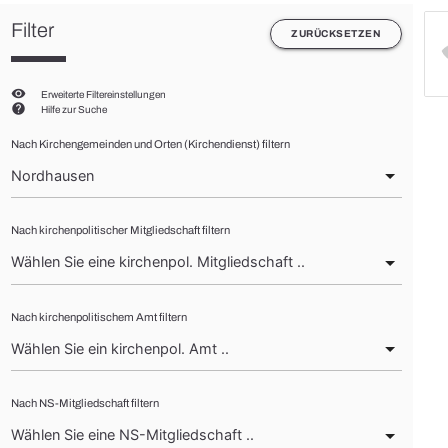
Filter
ZURÜCKSETZEN
visibility
Erweiterte Filtereinstellungen
help
Hilfe zur Suche
Nach Kirchengemeinden und Orten (Kirchendienst) filtern
Nach kirchenpolitischer Mitgliedschaft filtern
Nach kirchenpolitischem Amt filtern
Nach NS-Mitgliedschaft filtern