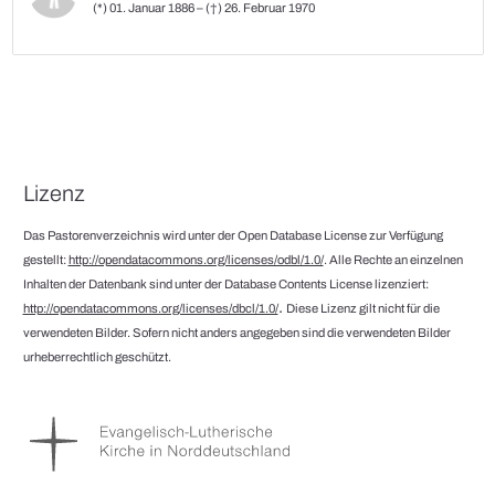
(*) 01. Januar 1886 – (†) 26. Februar 1970
Lizenz
Das Pastorenverzeichnis wird unter der Open Database License zur Verfügung
gestellt:
http://opendatacommons.org/licenses/odbl/1.0/
. Alle Rechte an einzelnen
Inhalten der Datenbank sind unter der Database Contents License lizenziert:
.
http://opendatacommons.org/licenses/dbcl/1.0/
Diese Lizenz gilt nicht für die
verwendeten Bilder. Sofern nicht anders angegeben sind die verwendeten Bilder
urheberrechtlich geschützt.