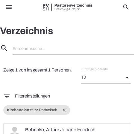
menu
search
Verzeichnis
search
Personensuche..
Einträge pro Seite
Zeige 1 von insgesamt 1 Personen.
filter_list
Filtereinstellungen
close
Kirchendienst in:
Rethwisch
Behncke
,
Arthur Johann Friedrich