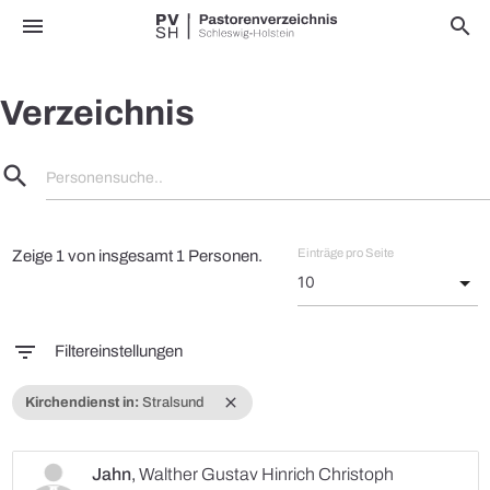
menu
search
Verzeichnis
search
Personensuche..
Einträge pro Seite
Zeige 1 von insgesamt 1 Personen.
filter_list
Filtereinstellungen
close
Kirchendienst in:
Stralsund
Jahn
,
Walther Gustav Hinrich Christoph