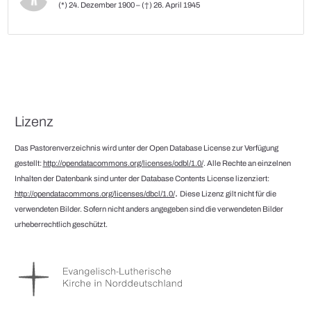
(*) 24. Dezember 1900 – (†) 26. April 1945
Lizenz
Das Pastorenverzeichnis wird unter der Open Database License zur Verfügung
gestellt:
http://opendatacommons.org/licenses/odbl/1.0/
. Alle Rechte an einzelnen
Inhalten der Datenbank sind unter der Database Contents License lizenziert:
.
http://opendatacommons.org/licenses/dbcl/1.0/
Diese Lizenz gilt nicht für die
verwendeten Bilder. Sofern nicht anders angegeben sind die verwendeten Bilder
urheberrechtlich geschützt.