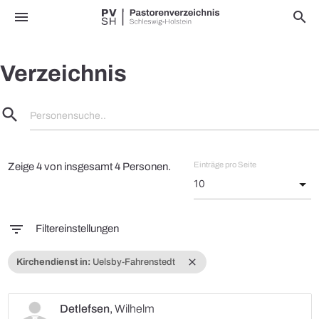
menu
search
Verzeichnis
search
Personensuche..
Einträge pro Seite
Zeige 4 von insgesamt 4 Personen.
filter_list
Filtereinstellungen
close
Kirchendienst in:
Uelsby-Fahrenstedt
Detlefsen
,
Wilhelm