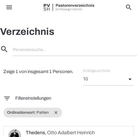
menu
search
Verzeichnis
search
Personensuche..
Einträge pro Seite
Zeige 1 von insgesamt 1 Personen.
filter_list
Filtereinstellungen
close
Ordinationsort:
Pahlen
Thedens
,
Otto Adalbert Heinrich