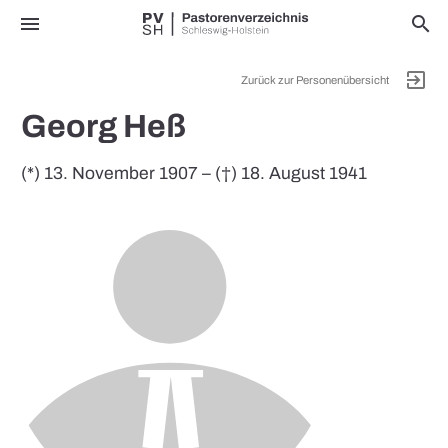
menu
search
exit_to_app
Zurück zur Personenübersicht
Georg Heß
(*) 13. November 1907 – (†) 18. August 1941