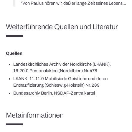
"Von Paulus hören wir, daß er lange Zeit seines Lebens auf einem anderen Wege die Klarheit Gottes suchte, auf dem Weg des jüdischen Gesetzes. Er fand dort das starre, kalte Gebet, das nichts anderes vermag als unbarmherzig dem Menschen seine große Gottesferne zu zeigen. Gott, die Klarheit Gottes, fand er nicht. […] Er ist geschlagen, […] gesteinigt […]. In steter Lebensgefahr schwebte er durch Mörder, Juden, Heiden und Verräter. […] Paulus sieht an sich selber ein Bild von dem Tode, in den sein Herr gegeben wurde, und auch die Gewißheit trägt sein Wort in sich, daß auch ihn dasselbe Ende nicht erspart bleiben wird, der Tod durch die Hand seiner Feinde."
Weiterführende Quellen und Literatur
Quellen
Landeskirchliches Archiv der Nordkirche (LKANK),
16.20.0 Personalakten (Nordelbien) Nr. 478
LKANK, 11.11.0 Mobilisierte Geistliche und deren
Entnazifizierung (Schleswig-Holstein) Nr. 289
Bundesarchiv Berlin, NSDAP-Zentralkartei
Metainformationen