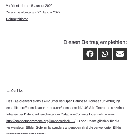
Veröffentlicht am 8. Januar 2022
Zuletzt bearbeitet am 27. Januar 2022
Beitrag zitieren
Diesen Beitrag empfehlen:
Lizenz
Das Pastorenverzeichnis wird unter der Open Database License zur Verfügung
gestellt:
http://opendatacommons.org/licenses/odbl/1.0/
. Alle Rechte an einzelnen
Inhalten der Datenbank sind unter der Database Contents License lizenziert:
.
http://opendatacommons.org/licenses/dbcl/1.0/
Diese Lizenz gilt nicht für die
verwendeten Bilder. Sofern nicht anders angegeben sind die verwendeten Bilder
urheberrechtlich geschützt.