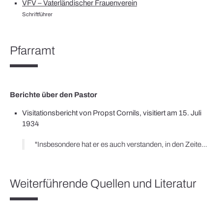
VFV – Vaterländischer Frauenverein
Schriftführer
Pfarramt
Berichte über den Pastor
Visitationsbericht von Propst Cornils, visitiert am 15. Juli
1934
"Insbesondere hat er es auch verstanden, in den Zeiten der politischen Umwälzung im gleichen Schritt mit seiner Gemeinde zu bleiben. Die Folge ist, daß auch die politischen Organisationen durchaus auf Seiten von Pastor Ketels stehen, wie es z.B. zutage trat bei der Veranstaltung des Feldgottesdienstes, den er am 1. Mai im Anschluß an den öffentlichen Umzug dort abhalten konnte."
Weiterführende Quellen und Literatur