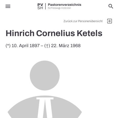
menu
search
exit_to_app
Zurück zur Personenübersicht
Hinrich Cornelius Ketels
(*) 10. April 1897 – (†) 22. März 1968