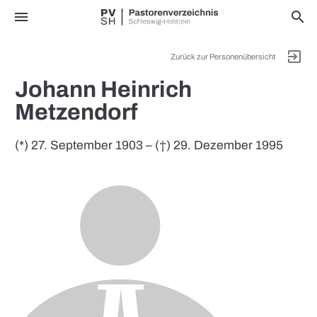
menu
search
exit_to_app
Zurück zur Personenübersicht
Johann Heinrich
Metzendorf
(*) 27. September 1903 – (†) 29. Dezember 1995