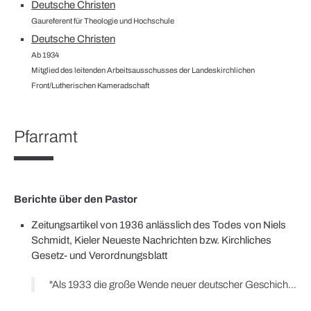
Deutsche Christen
Gaureferent für Theologie und Hochschule
Deutsche Christen
Ab 1934
Mitglied des leitenden Arbeitsausschusses der Landeskirchlichen
Front/Lutherischen Kameradschaft
Pfarramt
Berichte über den Pastor
Zeitungsartikel von 1936 anlässlich des Todes von Niels
Schmidt, Kieler Neueste Nachrichten bzw. Kirchliches
Gesetz- und Verordnungsblatt
"Als 1933 die große Wende neuer deutscher Geschichte kam, stellte er sich bewußt in die Reihen der in die neue Zeit Marschierenden und sah seine besondere Aufgabe darin, an seinem Teil dazu beizutragen, daß christliche Glaubenshaltung und deutsches Volkstum sich immer enger miteinander verbänden und so einer volksverbundenen Kirche den Weg bereitet würde. […] hat bis in die letzten Wochen seines Lebens um die Verbindung seiner Kirche mit deutschem Volkstum gerungen."; "Alle Arbeit, die der Heimgerufene in Angriff nahm, war im wahrsten Sinn landeskirchlicher Aufbau im Geiste volkskirchlichen Luthertums. So konnte es nur selbstverständlich sein, daß er in der Zeit des nationalen Umbruchs in unserem Volk mit aufgeschlossener Freudigkeit dafür eintrat, daß evangelische Glaubenshaltung und deutsches Volkstum sich immer enger mit einander verbinden möchten."