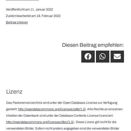
Veröffentlicht am 11. Januar 2022
Zuletzt bearbeitet am 18. Februar 2022
Beitrag zitieren
Diesen Beitrag empfehlen:
Lizenz
Das Pastorenverzeichnis wird unter der Open Database License zur Verfügung
gestellt:
http://opendatacommons.org/licenses/odbl/1.0/
. Alle Rechte an einzelnen
Inhalten der Datenbank sind unter der Database Contents License lizenziert:
.
http://opendatacommons.org/licenses/dbcl/1.0/
Diese Lizenz gilt nicht für die
verwendeten Bilder. Sofern nicht anders angegeben sind die verwendeten Bilder