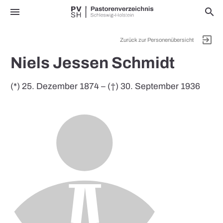
menu
search
exit_to_app
Zurück zur Personenübersicht
Niels Jessen Schmidt
(*) 25. Dezember 1874 – (†) 30. September 1936