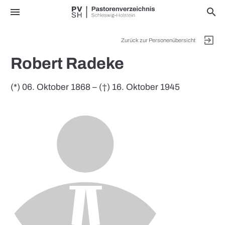
menu
search
exit_to_app
Zurück zur Personenübersicht
Robert Radeke
(*) 06. Oktober 1868 – (†) 16. Oktober 1945