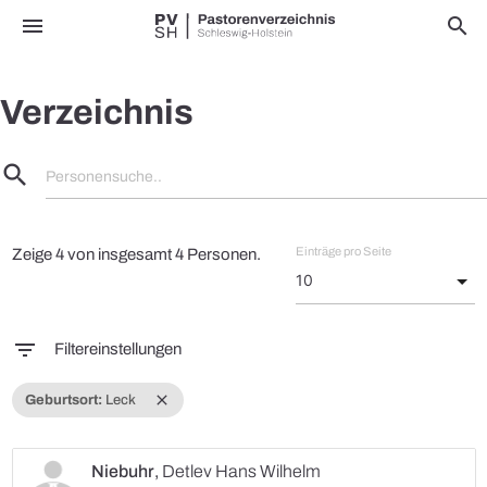
menu
search
Verzeichnis
search
Personensuche..
Einträge pro Seite
Zeige 4 von insgesamt 4 Personen.
filter_list
Filtereinstellungen
close
Geburtsort:
Leck
Niebuhr
,
Detlev Hans Wilhelm