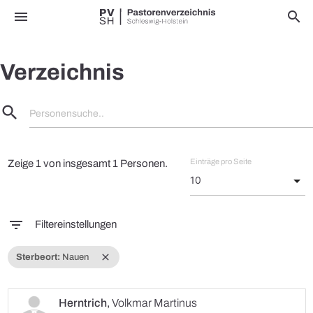
menu
search
Verzeichnis
search
Personensuche..
Einträge pro Seite
Zeige 1 von insgesamt 1 Personen.
filter_list
Filtereinstellungen
close
Sterbeort:
Nauen
Herntrich
,
Volkmar Martinus