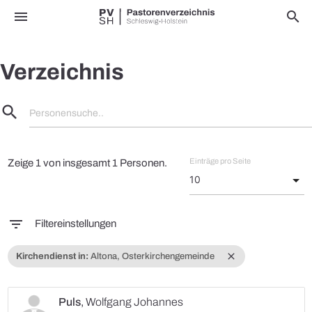
menu
search
Verzeichnis
search
Personensuche..
Einträge pro Seite
Zeige 1 von insgesamt 1 Personen.
filter_list
Filtereinstellungen
close
Kirchendienst in:
Altona, Osterkirchengemeinde
Puls
,
Wolfgang Johannes