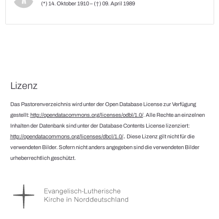
(*) 14. Oktober 1910 – (†) 09. April 1989
Lizenz
Das Pastorenverzeichnis wird unter der Open Database License zur Verfügung
gestellt:
http://opendatacommons.org/licenses/odbl/1.0/
. Alle Rechte an einzelnen
Inhalten der Datenbank sind unter der Database Contents License lizenziert:
.
http://opendatacommons.org/licenses/dbcl/1.0/
Diese Lizenz gilt nicht für die
verwendeten Bilder. Sofern nicht anders angegeben sind die verwendeten Bilder
urheberrechtlich geschützt.