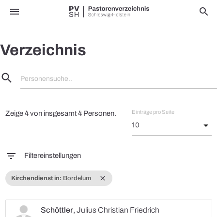
menu
search
Verzeichnis
search
Personensuche..
Einträge pro Seite
Zeige 4 von insgesamt 4 Personen.
filter_list
Filtereinstellungen
close
Kirchendienst in:
Bordelum
Schöttler
,
Julius Christian Friedrich