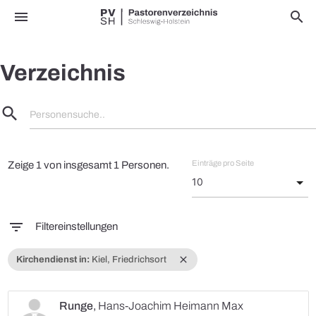
menu
search
Verzeichnis
search
Personensuche..
Einträge pro Seite
Zeige 1 von insgesamt 1 Personen.
filter_list
Filtereinstellungen
close
Kirchendienst in:
Kiel, Friedrichsort
Runge
,
Hans-Joachim Heimann Max