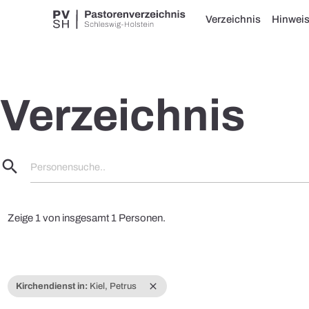
Verzeichnis
Hinwei
Verzeichnis
search
Personensuche..
Zeige 1 von insgesamt 1 Personen.
close
Kirchendienst in:
Kiel, Petrus