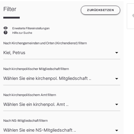
Filter
ZURÜCKSETZEN
visibility
Erweiterte Filtereinstellungen
help
Hilfe zur Suche
Nach Kirchengemeinden und Orten (Kirchendienst) filtern
Nach kirchenpolitischer Mitgliedschaft filtern
Nach kirchenpolitischem Amt filtern
Nach NS-Mitgliedschaft filtern