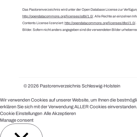
Das Pastorenverzeichnis wird unter der Open Database License zur Verfügung
http://opendatacommons.org/licenses/odbl/1.0/
. Alle Rechte an einzelnen In
Contents License lizenziert:
http://opendatacommons.org/licenses/dbcl/1.0/
Bilder. Sofern nicht anders angegeben sind die verwendeten Bilder urheberrec
© 2026 Pastorenverzeichnis Schleswig-Holstein
Wir verwenden Cookies auf unserer Website, um Ihnen die bestmöglich
erklären Sie sich mit der Verwendung ALLER Cookies einverstanden. 
Cookie Einstellungen
Alle Akzeptieren
Manage consent