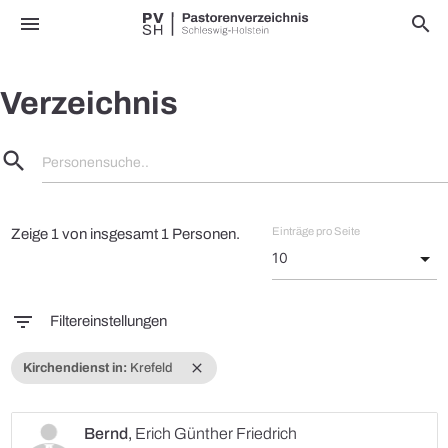
menu
search
Verzeichnis
search
Personensuche..
Einträge pro Seite
Zeige 1 von insgesamt 1 Personen.
filter_list
Filtereinstellungen
close
Kirchendienst in:
Krefeld
Bernd
,
Erich Günther Friedrich