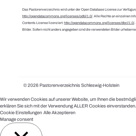
Das Pastorenverzeichnis wird unter der Open Database License zur Verfügung
http://opendatacommons.org/licenses/odbl/1.0/
. Alle Rechte an einzelnen In
Contents License lizenziert:
http://opendatacommons.org/licenses/dbcl/1.0/
Bilder. Sofern nicht anders angegeben sind die verwendeten Bilder urheberrec
© 2026 Pastorenverzeichnis Schleswig-Holstein
Wir verwenden Cookies auf unserer Website, um Ihnen die bestmöglich
erklären Sie sich mit der Verwendung ALLER Cookies einverstanden. 
Cookie Einstellungen
Alle Akzeptieren
Manage consent