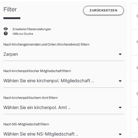
Filter
ZURÜCKSETZEN
visibility
Erweiterte Filtereinstellungen
help
Hilfe zur Suche
Nach Kirchengemeinden und Orten (Kirchendienst) filtern
Nach kirchenpolitischer Mitgliedschaft filtern
Nach kirchenpolitischem Amt filtern
Nach NS-Mitgliedschaft filtern