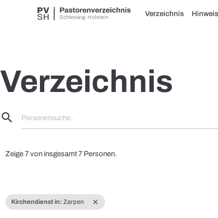
Verzeichnis
Hinwei
Verzeichnis
search
Personensuche..
Zeige 7 von insgesamt 7 Personen.
close
Kirchendienst in:
Zarpen