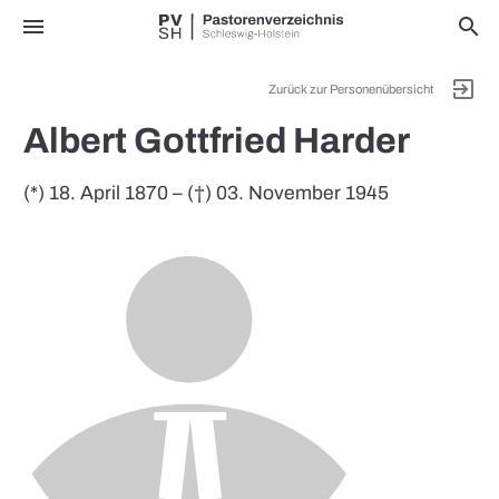
menu
search
exit_to_app
Zurück zur Personenübersicht
Albert Gottfried Harder
(*) 18. April 1870 – (†) 03. November 1945