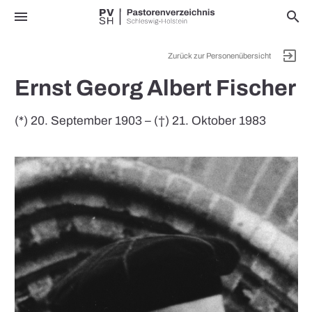
menu
search
exit_to_app
Zurück zur Personenübersicht
Ernst Georg Albert Fischer
(*) 20. September 1903 – (†) 21. Oktober 1983