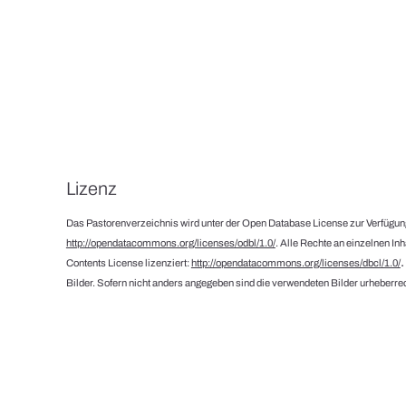
Lizenz
Das Pastorenverzeichnis wird unter der Open Database License zur Verfügung
http://opendatacommons.org/licenses/odbl/1.0/
. Alle Rechte an einzelnen In
Contents License lizenziert:
http://opendatacommons.org/licenses/dbcl/1.0/
Bilder. Sofern nicht anders angegeben sind die verwendeten Bilder urheberrec