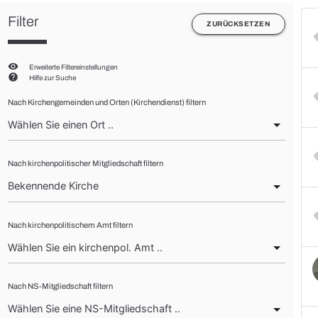
Filter
ZURÜCKSETZEN
visibility
Erweiterte Filtereinstellungen
help
Hilfe zur Suche
Nach Kirchengemeinden und Orten (Kirchendienst) filtern
Nach kirchenpolitischer Mitgliedschaft filtern
Nach kirchenpolitischem Amt filtern
Nach NS-Mitgliedschaft filtern