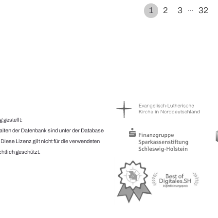
…
1
2
3
32
 gestellt:
halten der Datenbank sind unter der Database
.
Diese Lizenz gilt nicht für die verwendeten
htlich geschützt.