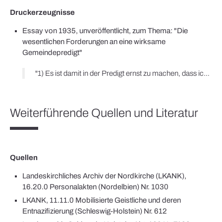
Druckerzeugnisse
Essay von 1935, unveröffentlicht, zum Thema: "Die
wesentlichen Forderungen an eine wirksame
Gemeindepredigt"
"1) Es ist damit in der Predigt ernst zu machen, dass ich als Deutschen meinen Deutschen Brüdern das Evangelium zu verkündigen habe. Aber die Predigt sei artgemäß in dem Sinne, dass sie die Art des Menschenschlages (Bauern, Arbeiter usw.) zu erfassen in der Lage ist. / 2) Es ist damit Ernst zu machen, daß ich einer ganz bestimmten Rasse angehöre, daß ich von Gott in meiner Geschöpflichkeit als Angehöriger einer ganz bestimmten Rasse angeredet bin. Die Völkischen Forderungen nach art + rassegemäßer Verkündigung sind zu hören und von seinem Worte her zu verkündigen. Die []ordnungen, Staat, Volk usw. sind unter das Gericht und die Verheißung Gottes zu stellen. Der 1. Artikel darf auf keinen Fall zugunsten des 2. Artikels verdrängt werden."
Weiterführende Quellen und Literatur
Quellen
Landeskirchliches Archiv der Nordkirche (LKANK),
16.20.0 Personalakten (Nordelbien) Nr. 1030
LKANK, 11.11.0 Mobilisierte Geistliche und deren
Entnazifizierung (Schleswig-Holstein) Nr. 612