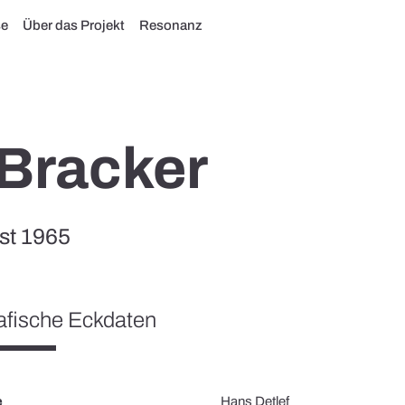
se
Über das Projekt
Resonanz
 Bracker
ust 1965
afische Eckdaten
e
Hans Detlef