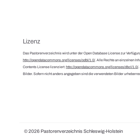
Lizenz
Das Pastorenverzeichnis wird unter der Open Database License zur Verfügung
http://opendatacommons.org/licenses/odbl/1.0/
. Alle Rechte an einzelnen In
Contents License lizenziert:
http://opendatacommons.org/licenses/dbcl/1.0/
Bilder. Sofern nicht anders angegeben sind die verwendeten Bilder urheberrec
© 2026 Pastorenverzeichnis Schleswig-Holstein