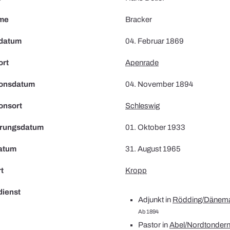
me
Bracker
datum
04. Februar 1869
ort
Apenrade
ionsdatum
04. November 1894
onsort
Schleswig
erungsdatum
01. Oktober 1933
atum
31. August 1965
t
Kropp
dienst
Adjunkt in
Rödding/Dänem
Ab 1894
Pastor in
Abel/Nordtonder