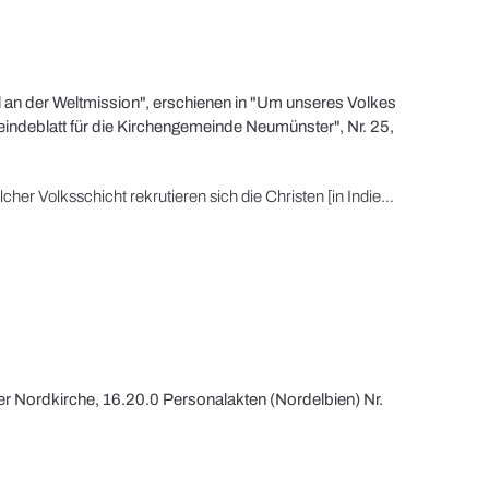
l an der Weltmission", erschienen in "Um unseres Volkes
ndeblatt für die Kirchengemeinde Neumünster", Nr. 25,
"Wir fragen nun: Aus welcher Volksschicht rekrutieren sich die Christen [in Indien], namentlich die evangelischen?" Man könne zwischen "Drei Volksschichten" unterscheiden, von denen "Die oberste", "die herrschende Schicht", "Indogermanen" seien, die "uns also bluts- und rasseverwandt" sei, "sie sehen auch so wie wir aus, nur sind sie dunkler, weil ihr Blut doch nicht ganz rein geblieben ist. Aus dieser Schicht sind verhältnismäßig – wir betonen das – viele zum Christentum übergetreten […]."
er Nordkirche, 16.20.0 Personalakten (Nordelbien) Nr.