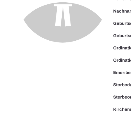
Nachna
Geburts
Geburts
Ordinat
Ordinati
Emeriti
Sterbed
Sterbeor
Kirchen