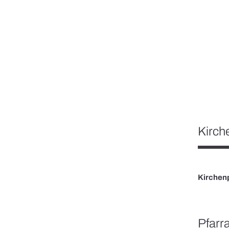
Kirche
Kirchenp
Pfarr