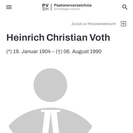
menu
search
exit_to_app
Zurück zur Personenübersicht
Heinrich Christian Voth
(*) 19. Januar 1904 – (†) 06. August 1990