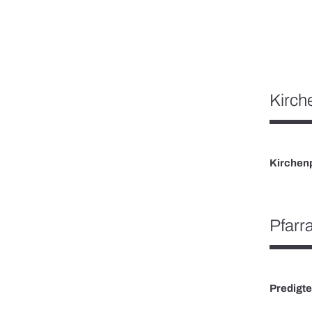
Kirche
Kirchenp
Pfarr
Predigt