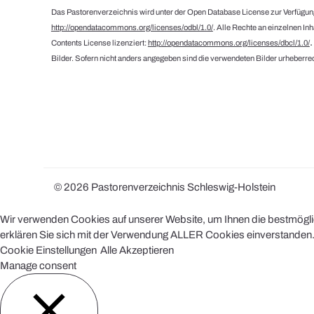
Das Pastorenverzeichnis wird unter der Open Database License zur Verfügung
http://opendatacommons.org/licenses/odbl/1.0/
. Alle Rechte an einzelnen In
Contents License lizenziert:
http://opendatacommons.org/licenses/dbcl/1.0/
Bilder. Sofern nicht anders angegeben sind die verwendeten Bilder urheberrec
© 2026 Pastorenverzeichnis Schleswig-Holstein
Wir verwenden Cookies auf unserer Website, um Ihnen die bestmöglich
erklären Sie sich mit der Verwendung ALLER Cookies einverstanden. 
Cookie Einstellungen
Alle Akzeptieren
Manage consent