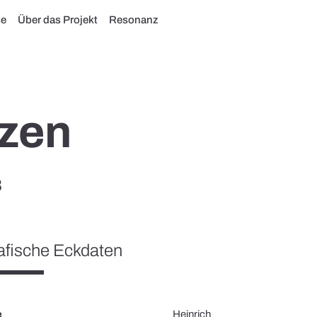
se
Über das Projekt
Resonanz
tzen
8
afische Eckdaten
e
Heinrich