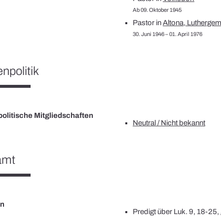
Ab 09. Oktober 1945
Pastor in
Altona, Luthergem
30. Juni 1946 – 01. April 1976
npolitik
olitische Mitgliedschaften
Neutral / Nicht bekannt
amt
en
Predigt über Luk. 9, 18-25