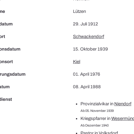
me
Lützen
datum
29. Juli 1912
ort
Schwackendorf
ionsdatum
15. Oktober 1939
onsort
Kiel
erungsdatum
01. April 1976
atum
08. April 1988
dienst
Provinzialvikar in
Niendorf
Ab 05. November 1939
Kriegspfarrer in
Wesermün
Ab Dezember 1940
Pastor in
Volksdorf