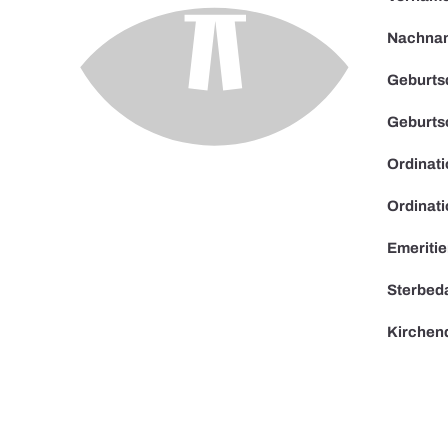
Nachna
Geburts
Geburts
Ordinat
Ordinati
Emeriti
Sterbed
Kirchen