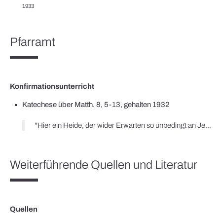
1933
Pfarramt
Konfirmationsunterricht
Katechese über Matth. 8, 5-13, gehalten 1932
"Hier ein Heide, der wider Erwarten so unbedingt an Jesus glaubt. – Dort die Juden, die den Messias erwarten, aber nicht an Jesus glauben. Hier die Heiden, die vielen vom Morgen und vom Abend, die mit Abraham und Isaak und Jakob im Himmelreich sitzen. – Dort die Juden, die Kinder des Reiches, die ausgestossen werden in die Finsternis. […] Die Juden […] wollten immer zuerst Zeichen und Wunder sehen, ehe sie glauben wollten, sie wollten erst prüfen und dann glauben und nicht erst glauben und dann prüfen, sie bleiben daher im Unglauben. Das alles steht hinter Jesu Worten: Solchen Glauben habe ich in Israel nicht gefunden. […] Jesus weist hin auf das Gericht, das die Juden wegen ihres Unglaubens treffen wird. Die Juden halten sich vor den anderen Völkern bevorzugt. […] Weil sie nicht glauben, werden sie hinausgestossen in die Finsternis. Aber mit ihrem Verderben ist nun keineswegs das, was Christus ist und bedeutet, erschöpft. Etwas Neues fängt an. Und den Anfang dieses Neuen haben die Juden hier mit diesem Hauptmann vor sich. Ob sie es wohl sehen? Die Heiden, Menschen, an die die Juden nie gedacht haben, werden kommen und ihren Platz bei den Erzvätern einnehmen."
Weiterführende Quellen und Literatur
Quellen