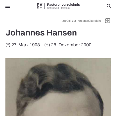
menu
search
exit_to_app
Zurück zur Personenübersicht
Johannes Hansen
(*) 27. März 1908 – (†) 28. Dezember 2000