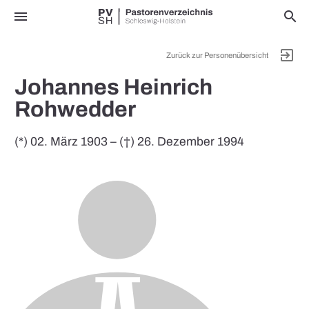
menu
search
exit_to_app
Zurück zur Personenübersicht
Johannes Heinrich
Rohwedder
(*) 02. März 1903 – (†) 26. Dezember 1994