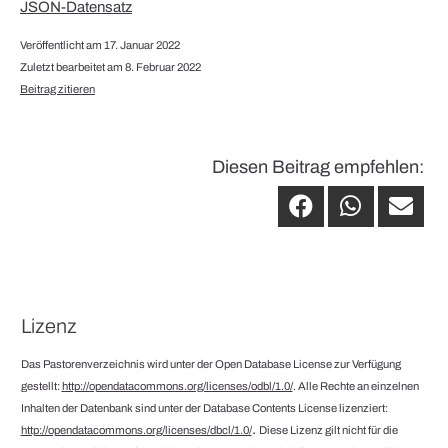
JSON-Datensatz
Veröffentlicht am 17. Januar 2022
Zuletzt bearbeitet am 8. Februar 2022
Beitrag zitieren
Diesen Beitrag empfehlen:
Lizenz
Das Pastorenverzeichnis wird unter der Open Database License zur Verfügung
gestellt:
http://opendatacommons.org/licenses/odbl/1.0/
. Alle Rechte an einzelnen
Inhalten der Datenbank sind unter der Database Contents License lizenziert:
.
http://opendatacommons.org/licenses/dbcl/1.0/
Diese Lizenz gilt nicht für die