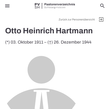
menu
search
exit_to_app
Zurück zur Personenübersicht
Otto Heinrich Hartmann
(*) 03. Oktober 1911 – (†) 26. Dezember 1944