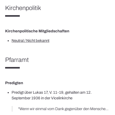
Kirchenpolitik
Kirchenpolitische Mitgliedschaften
Neutral / Nicht bekannt
Pfarramt
Predigten
Predigt über Lukas 17, V. 11-19, gehalten am 12.
September 1936 in der Vicelinkirche
"Wenn wir einmal vom Dank gegenüber den Menschen reden, dann dürfen und wollen wir auch nicht die Männer vergessen, die das Geschick unseres Vaterlandes lenken. Um nur eins hervorzuheben: Wir haben in den letzten Wochen alle von den fürchterlichsten bolschewistischen Gräueln in Spanien gehört und gelesen. Seien wir aufrichtig dankbar dafür, daß wir von derartig Entsetzlichem bewahrt geblieben sind. […] Auf eins möchte ich noch besonders hinweisen. Wir haben vorhin voller Dankbarkeit der Männer gedacht, die an führender Stelle in unserem Vaterlande stehen. Aber auch hier gilt die Wahrheit, daß wir alles ausschließlich der Gnade Gottes zu verdanken haben. Wir wissen es alle, daß an dieser Stelle für manchen unserer deutschen Volksgenossen heute eine Gefahr vorliegt, als käme es einzig und allein auf unsern Willen an, als hinge alles von unserm Tun und Vollbringen ab."