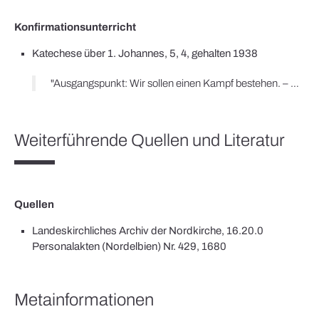
Konfirmationsunterricht
Katechese über 1. Johannes, 5, 4, gehalten 1938
"Ausgangspunkt: Wir sollen einen Kampf bestehen. – Was ist das für ein Kampf, der da von uns gefordert wird? Es wird ganz kurz von einem Kriegserlebnis berichtet. Nach längerem Artilleriefeuer soll der Sturmangriff einsetzen. Die Soldaten machen sich bereit und warten auf den Befehl. Da gibt der Hauptmann das Zeichen zum Angriff. Alle Soldaten springen aus dem Graben heraus und stürmen vor. Nur einer bleibt zurück. – Die Jungens werden gefragt, wie sie den Mann beurteilen. Dann soll festgestellt werden, auf wessen Befehl der feige Soldat nicht gehört hatte. Zunächst ist es der Befehl des Hauptmanns. Hinter diesem Befehl steht das Vaterland. Über allem aber steht Gott. Er fordert von uns, daß wir unsere Pflicht tun sollen. Als Deutsche sind wir aber verpflichtet, unser Vaterland zu verteidigen. – An dieser Geschichte soll gezeigt werden, daß Gott Forderungen an uns stellt."; "Im Gegensatz zu dieser Selbstsucht der Menschen steht der wichtigste Satz der Nationalsozialistischen Bewegung: 'Gemeinnutz geht vor Eigennutz'. Was bedeutet dieses Wort denn eigentlich? Das Wohl der Allgemeinheit (des Volkes) geht vor dem Wohl des Einzelnen. An wen sollen wir also zuerst denken? An unser Volk. Wenn jeder Mensch das von selbst täte, dann hätte dieser Grundsatz gar nicht aufgestellt werden brauchen. Die meisten Menschen denken eben zunächst an sich […]."; "Dürer lebte in Nürnberg von 1471-1528, also zur Zeit Martin Luthers. Nürnberg ist uns heute ja besonders bekannt durch die Reichsparteitage."; "Es gilt nun, an einem Beispiel die große Macht des Glaubens […] deutlich zu machen. Vielleicht kann man davon erzählen, wie ein Kommunist in den Jahren des Kampfes plötzlich den Weg zum Führer fand. Der Kommunist sollte die Versammlung stören, aber dabei packten ihn die Worte des Führers derartig, daß er ihm glauben mußte. Der felsenfeste Glaube an den Führer und an den Sieg der Bewegung ließ diesen ehemaligen Kommunisten zu einem opferbereiten Kämpfer Adolf Hitlers werden. Wenn der Glaube an einen Menschen und an eine Sache schon so viel vermag, wieviel mehr kann dann noch der Glaube an Gott bewirken!"
Weiterführende Quellen und Literatur
Quellen
Landeskirchliches Archiv der Nordkirche, 16.20.0
Personalakten (Nordelbien) Nr. 429, 1680
Metainformationen