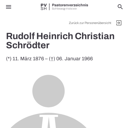
menu
search
exit_to_app
Zurück zur Personenübersicht
Rudolf Heinrich Christian
Schrödter
(*) 11. März 1876 – (†) 06. Januar 1966