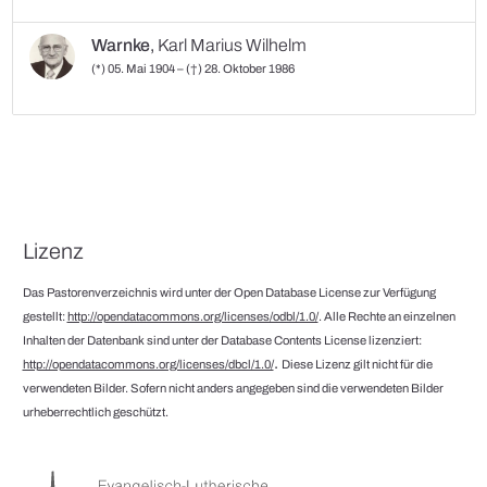
Warnke
,
Karl Marius Wilhelm
(*) 05. Mai 1904 – (†) 28. Oktober 1986
Lizenz
Das Pastorenverzeichnis wird unter der Open Database License zur Verfügung
gestellt:
http://opendatacommons.org/licenses/odbl/1.0/
. Alle Rechte an einzelnen
Inhalten der Datenbank sind unter der Database Contents License lizenziert:
.
http://opendatacommons.org/licenses/dbcl/1.0/
Diese Lizenz gilt nicht für die
verwendeten Bilder. Sofern nicht anders angegeben sind die verwendeten Bilder
urheberrechtlich geschützt.