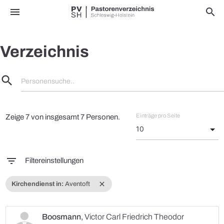
menu
search
Verzeichnis
search
Personensuche..
Einträge pro Seite
Zeige 7 von insgesamt 7 Personen.
filter_list
Filtereinstellungen
close
Kirchendienst in:
Aventoft
Boosmann
,
Victor Carl Friedrich Theodor