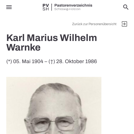
menu
search
exit_to_app
Zurück zur Personenübersicht
Karl Marius Wilhelm
Warnke
(*) 05. Mai 1904 – (†) 28. Oktober 1986