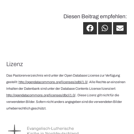
Diesen Beitrag empfehlen:
Lizenz
Das Pastorenverzeichnis wird unter der Open Database License zur Verfügung
gestellt:
http://opendatacommons.org/licenses/odbl/1.0/
. Alle Rechte an einzelnen
Inhalten der Datenbank sind unter der Database Contents License lizenziert:
.
http://opendatacommons.org/licenses/dbcl/1.0/
Diese Lizenz gilt nicht für die
verwendeten Bilder. Sofern nicht anders angegeben sind die verwendeten Bilder
urheberrechtlich geschützt.