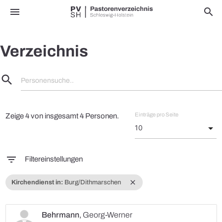
menu
search
Verzeichnis
search
Personensuche..
Einträge pro Seite
Zeige 4 von insgesamt 4 Personen.
filter_list
Filtereinstellungen
close
Kirchendienst in:
Burg/Dithmarschen
Behrmann
,
Georg-Werner