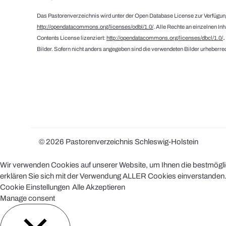
Das Pastorenverzeichnis wird unter der Open Database License zur Verfügung
http://opendatacommons.org/licenses/odbl/1.0/
. Alle Rechte an einzelnen In
Contents License lizenziert:
http://opendatacommons.org/licenses/dbcl/1.0/
Bilder. Sofern nicht anders angegeben sind die verwendeten Bilder urheberrec
© 2026 Pastorenverzeichnis Schleswig-Holstein
Wir verwenden Cookies auf unserer Website, um Ihnen die bestmöglich
erklären Sie sich mit der Verwendung ALLER Cookies einverstanden. 
Cookie Einstellungen
Alle Akzeptieren
Manage consent