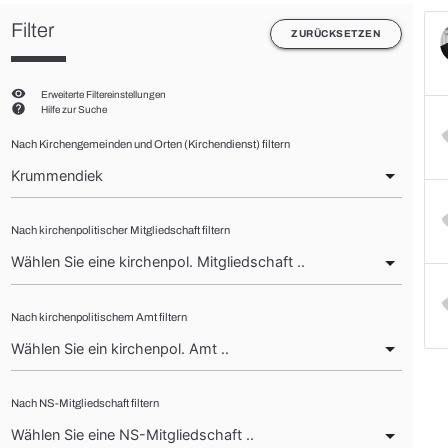
Filter
ZURÜCKSETZEN
visibility
Erweiterte Filtereinstellungen
help
Hilfe zur Suche
Nach Kirchengemeinden und Orten (Kirchendienst) filtern
Nach kirchenpolitischer Mitgliedschaft filtern
Nach kirchenpolitischem Amt filtern
Nach NS-Mitgliedschaft filtern