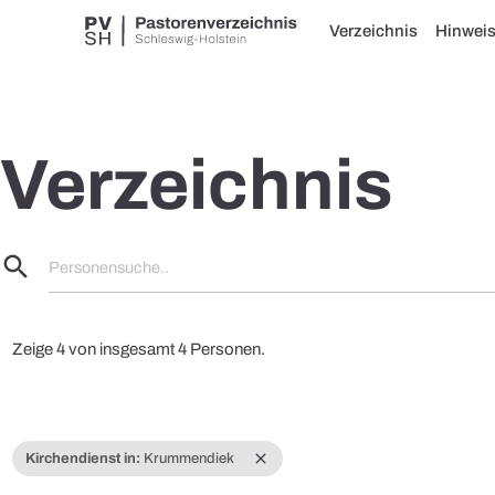
Verzeichnis
Hinwei
Verzeichnis
search
Personensuche..
Zeige 4 von insgesamt 4 Personen.
close
Kirchendienst in:
Krummendiek