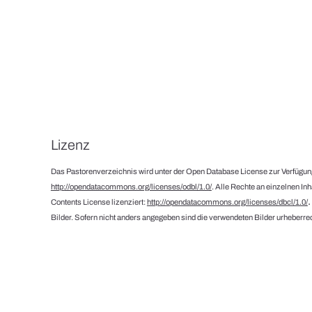
Lizenz
Das Pastorenverzeichnis wird unter der Open Database License zur Verfügung
http://opendatacommons.org/licenses/odbl/1.0/
. Alle Rechte an einzelnen In
Contents License lizenziert:
http://opendatacommons.org/licenses/dbcl/1.0/
Bilder. Sofern nicht anders angegeben sind die verwendeten Bilder urheberrec