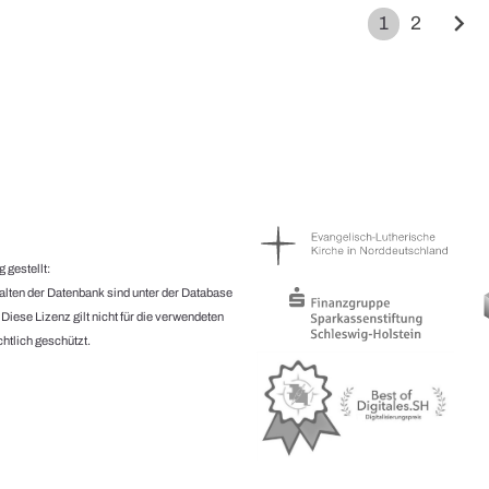
chevron_right
1
2
 gestellt:
halten der Datenbank sind unter der Database
.
Diese Lizenz gilt nicht für die verwendeten
htlich geschützt.