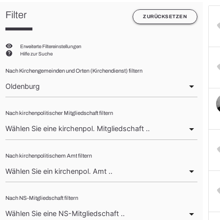
Filter
ZURÜCKSETZEN
visibility
Erweiterte Filtereinstellungen
help
Hilfe zur Suche
Nach Kirchengemeinden und Orten (Kirchendienst) filtern
Nach kirchenpolitischer Mitgliedschaft filtern
Nach kirchenpolitischem Amt filtern
Nach NS-Mitgliedschaft filtern