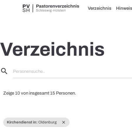
Verzeichnis
Hinwei
Verzeichnis
search
Personensuche..
Zeige 10 von insgesamt 15 Personen.
close
Kirchendienst in:
Oldenburg