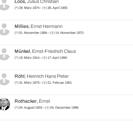
Loos
,
Julius Christian
(*) 29. März 1874 – (†) 26. April 1955
Millies
,
Ernst Hermann
(*) 01. November 1884 – (†) 14. November 1970
Münkel
,
Ernst-Friedrich Claus
(*) 19. März 1914 – (†) 17. April 1994
Röhl
,
Heinrich Hans Peter
(*) 31. März 1875 – (†) 21. Februar 1951
Rothacker
,
Ernst
(*) 04. August 1903 – (†) 04. Dezember 1986