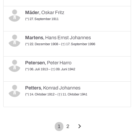
Mäder
,
Oskar Fritz
(*) 27. September 1911
Martens
,
Hans Ernst Johannes
(*) 22. Dezember 1908 – (†) 17. September 1996
Petersen
,
Peter Harro
(*) 06. Juli 1913 – (†) 09. Juni 1942
Petters
,
Konrad Johannes
(*) 14. Oktober 1912 – (†) 11. Oktober 1941
chevron_right
1
2