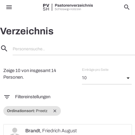
menu
search
Verzeichnis
search
Personensuche..
Einträge pro Seite
Zeige 10 von insgesamt 14
Personen.
filter_list
Filtereinstellungen
close
Ordinationsort:
Preetz
Brandt
,
Friedrich August