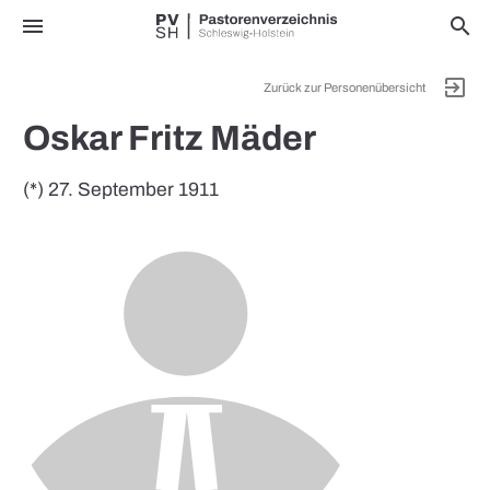
menu
search
exit_to_app
Zurück zur Personenübersicht
Oskar Fritz Mäder
(*) 27. September 1911