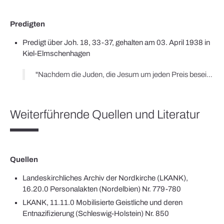
Predigten
Predigt über Joh. 18, 33-37, gehalten am 03. April 1938 in
Kiel-Elmschenhagen
"Nachdem die Juden, die Jesum um jeden Preis beseitigen wollten, sein Todesurteil gesprochen haben, bringen sie ihn zu Pilatus, der als Vertreter des römischen Kaisers das Recht über Leben und Tod hat. […] Um vor ihm Gehör zu finden, mussten sie gegen Jesus eine Anklage vorbringen, die irgendwie als Frevel gegen den römischen Staat angesehen werden muss. Johannes gibt uns in unserem Text keine genaue Auskunft über die Anschuldigungen, jedoch die Frage des Pilatus 'Bist du der Juden König?' lässt uns erkennen, dass sie ihn als einen Aufrührer gegen das römische Reich hingestellt haben, wie es uns auch von dem Evangelisten Lukas berichtet wird. […] Wäre er nach ihren Erwartungen als König gekommen, sie hätten ihm zugejubelt, ihn aber niemals deswegen vor die römische Gerichtsbarkeit geschleppt. […] 'Mein Reich ist nicht von dieser Welt.' Damit wehrt Jesus jede falsche Anschauung von seinem Königtum ab. Er stellt sich mit seinem Ausspruch gegen die alte jüdische Messiaserwartung. Er steht damit aber auch gleichzeitig ausserhalb des Judentums. […] Wir wollen bedenken, dass wir Kirche Christi sind […]. Darum wollen wir uns hüten, wieder in den alten Fehler der Juden zu verfallen. Wir wollen Gott danken, dass er uns in Christus die Wahrheit geschenkt hat und uns so den Weg zu sich frei gemacht hat."
Weiterführende Quellen und Literatur
Quellen
Landeskirchliches Archiv der Nordkirche (LKANK),
16.20.0 Personalakten (Nordelbien) Nr. 779-780
LKANK, 11.11.0 Mobilisierte Geistliche und deren
Entnazifizierung (Schleswig-Holstein) Nr. 850